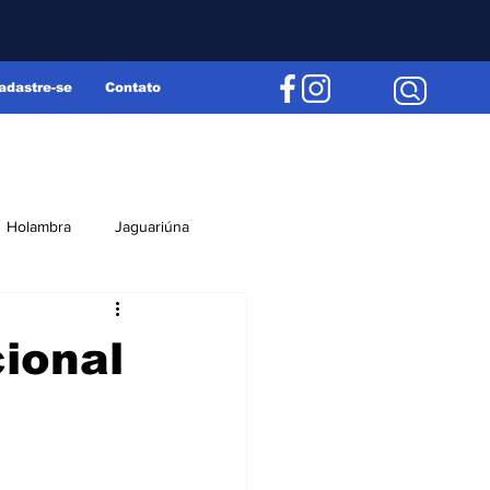
adastre-se
Contato
Holambra
Jaguariúna
Região
Editorial
cional