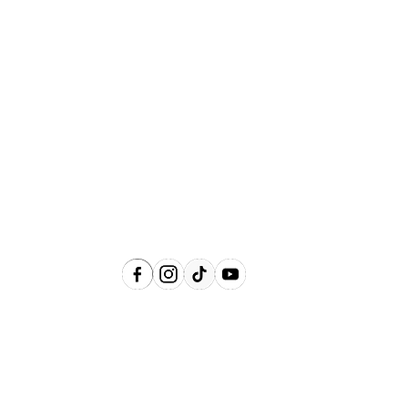
Abrangência
Águas de Lindóia, Amparo, Holambra,
Jaguariúna, Lindóia, Monte Alegre do
Sul, Pedreira, Serra Negra e Socorro e
Região