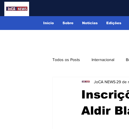
Início
Sobre
Notícias
Edições
Todos os Posts
Internacional
B
JoCA NEWS
29 de 
Lindóia
Monte Alegre do Sul
Inscriç
Receitas
Eventos
Classi
Aldir B