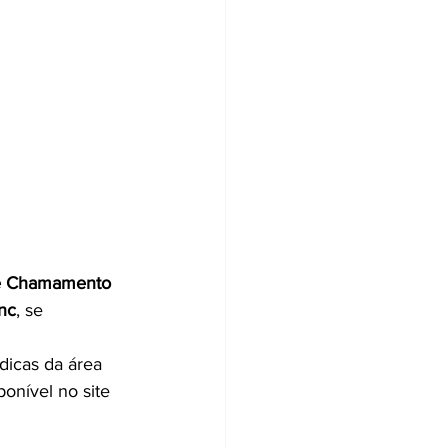
de Chamamento 
anc
, se 
dicas da área 
onível no site 