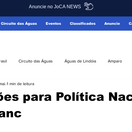
Anuncie no JoCA NEWS
Circuito das Águas
Eventos
Classificados
Anuncie
C
rasil
Circuito das Águas
Águas de Lindóia
Amparo
mai.
1 min de leitura
Pedreira
Serra Negra
Socorro
Últimas Notícias
ões para Política Na
ficados
Reclamo Sim
lanc