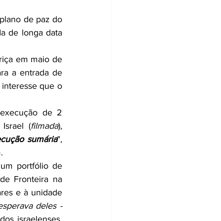
 plano de paz do 
 de longa data 
riça em maio de 
ara a entrada de 
 interesse que o 
 execução de 2 
Israel (
filmada
), 
cução sumária
", 
.
um portfólio de 
e Fronteira na 
ares e à unidade 
Os combatentes agiram exatamente como se esperava deles - 
os israelenses, 