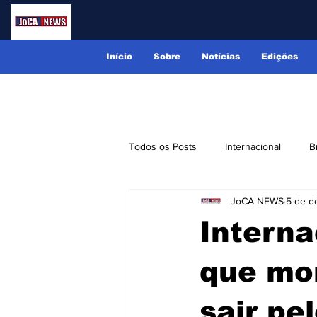
Início
Sobre
Notícias
Edições
Todos os Posts
Internacional
B
JoCA NEWS
5 de d
Lindóia
Monte Alegre do Sul
Interna
Receitas
Eventos
Classi
que mo
sair pe