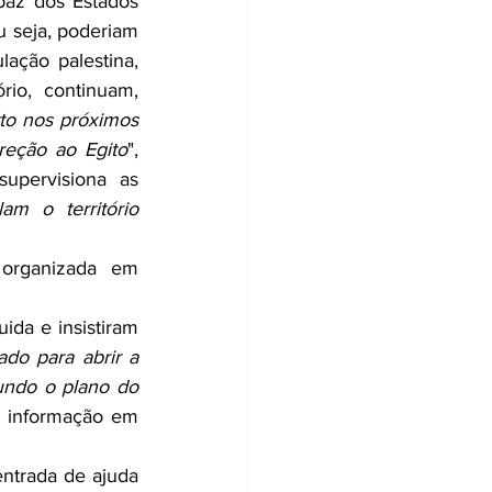
az dos Estados 
 seja, poderiam 
ação palestina, 
io, continuam, 
o nos próximos 
reção ao Egito
", 
upervisiona as 
m o território 
rganizada em 
da e insistiram 
do para abrir a 
undo o plano do 
e informação em 
ntrada de ajuda 