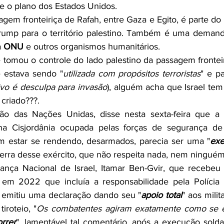
e o plano dos Estados Unidos.
gem fronteiriça de Rafah, entre Gaza e Egito, é parte do
rump para o território palestino. Também é uma demanda
 
ONU
 e outros organismos humanitários. 
e tomou o controle do lado palestino da passagem frontei
 estava sendo "
utilizada com propósitos terroristas
" e p
vo é desculpa para invasão
), alguém acha que Israel tem
 criado???.
ão das Nações Unidas, disse nesta sexta-feira que a
a Cisjordânia ocupada pelas forças de segurança de 
m estar se rendendo, desarmados, parecia ser uma "
exe
rra desse exército, que não respeita nada, nem ninguém
ança Nacional de Israel, Itamar Ben-Gvir, que recebeu 
em 2022 que incluía a responsabilidade pela Polícia d
, emitiu uma declaração dando seu "
apoio total
" aos milit
tiroteio, "
rrer
", lamentável tal comentário, após a execução soldad