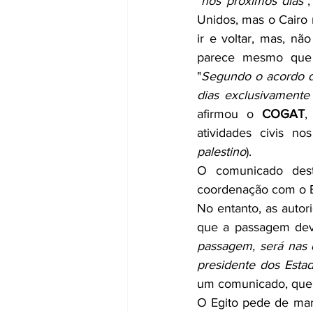
"
nos próximos dias
"
Unidos, mas o Cairo 
ir e voltar, mas, nã
parece mesmo que o
"
Segundo o acordo d
dias exclusivamente
afirmou o 
COGAT
,
atividades civis nos
palestino
). 
O comunicado dest
coordenação com o E
No entanto, as autor
que a passagem deve
passagem, será nas d
presidente dos Esta
um comunicado, que c
O Egito pede de mane