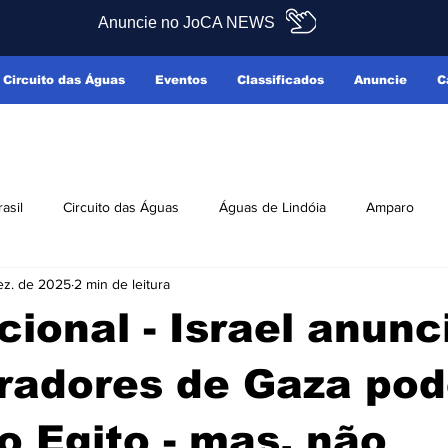
Anuncie no JoCA NEWS
Circuito das Águas
Eventos
Classificados
Anuncie
C
rasil
Circuito das Águas
Águas de Lindóia
Amparo
ez. de 2025
2 min de leitura
Pedreira
Serra Negra
Socorro
Últimas Notícias
cional - Israel anunc
ficados
Reclamo Sim
radores de Gaza pod
lo Egito - mas, não