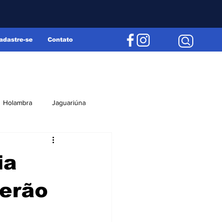
adastre-se
Contato
Holambra
Jaguariúna
Região
Editorial
ia
erão