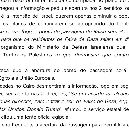
, com base em uma medida contemplada no plano de p
negou a informação e pediu a abertura nos 2 sentidos, ou
o é a intensão de Israel, querem apenas diminuir a popul
s planos de continuarem se apropriando do territór
e cessar-fogo, o ponto de passagem de Rafah será abert
 para que os residentes da Faixa de Gaza saiam em di
 organismo do Ministério da Defesa israelense que s
 Territórios Palestinos (
o que demonstra que controla
aca que a abertura do ponto de passagem será o
gito e a União Europeia.
idades no Cairo desmentiram a informação, logo em segui
 ser aberta nas 2 direções, "
Se um acordo for alcança
uas direções, para entrar e sair da Faixa de Gaza, seg
dos Unidos, Donald Trump
", afirmou o serviço estatal d
itou uma fonte oficial egípcia.
ira frequente a abertura da passagem para permitir a e