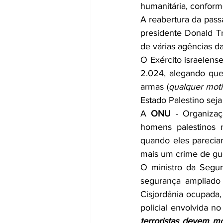
humanitária, conform
A reabertura da passa
presidente Donald T
de várias agências da
O Exército israelens
2.024, alegando que
armas (
qualquer moti
Estado Palestino seja
A 
ONU
 - Organizaç
homens palestinos n
quando eles parecia
mais um crime de gue
O ministro da Segur
segurança ampliado 
Cisjordânia ocupada
policial envolvida no 
terroristas devem mo