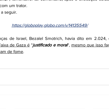
 com um trator.
 a seguir.
https://globoplay.globo.com/v/14135549/
ças de Israel, Bezalel Smotrich, havia dito em 2.024, 
Faixa de Gaza é
 "
justificado e moral
", 
mesmo que isso faç
rram de fome
.