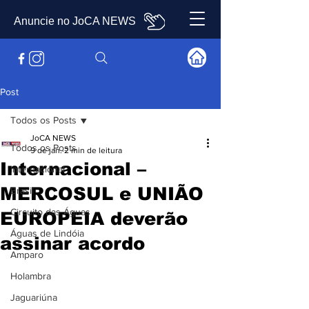
Anuncie no JoCA NEWS
Post
Todos os Posts
JoCA NEWS
Todos os Posts
9 de jan.
2 min de leitura
Internacional –
Internacional
MERCOSUL e UNIÃO
Brasil
Circuito das Águas
EUROPEIA deverão
Águas de Lindóia
assinar acordo
Amparo
Holambra
Jaguariúna