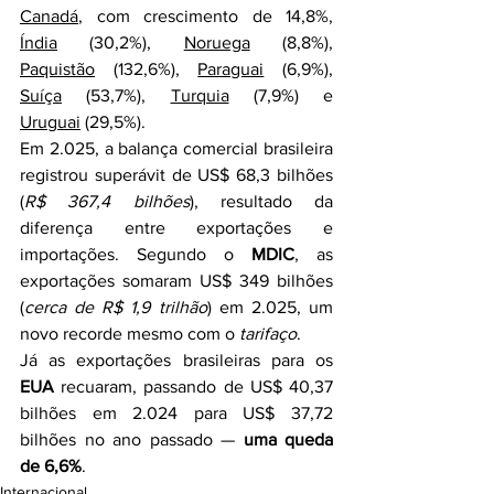
Canadá
, com crescimento de 14,8%, 
Índia
 (30,2%), 
Noruega
 (8,8%), 
Paquistão
 (132,6%), 
Paraguai
 (6,9%), 
Suíça
 (53,7%), 
Turquia
 (7,9%) e 
Uruguai
 (29,5%).
Em 2.025, a balança comercial brasileira 
registrou superávit de US$ 68,3 bilhões 
(
R$ 367,4 bilhões
), resultado da 
diferença entre exportações e 
importações. Segundo o 
MDIC
, as 
exportações somaram US$ 349 bilhões 
(
cerca de R$ 1,9 trilhão
) em 2.025, um 
novo recorde mesmo com o 
tarifaço
.
Já as exportações brasileiras para os 
EUA
 recuaram, passando de US$ 40,37 
bilhões em 2.024 para US$ 37,72 
bilhões no ano passado — 
uma queda 
de 6,6%
.
Internacional