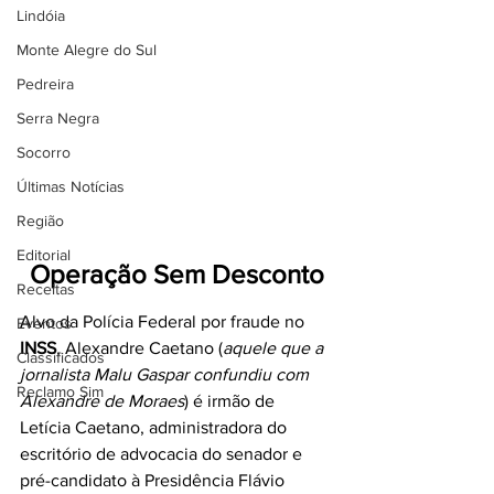
Lindóia
Monte Alegre do Sul
Pedreira
Serra Negra
Socorro
Últimas Notícias
Região
Editorial
Operação Sem Desconto
Receitas
Alvo da Polícia Federal por fraude no 
Eventos
INSS
, Alexandre Caetano (
aquele que a 
Classificados
jornalista Malu Gaspar confundiu com 
Reclamo Sim
Alexandre de Moraes
) é irmão de 
Letícia Caetano, administradora do 
escritório de advocacia do senador e 
pré-candidato à Presidência Flávio 