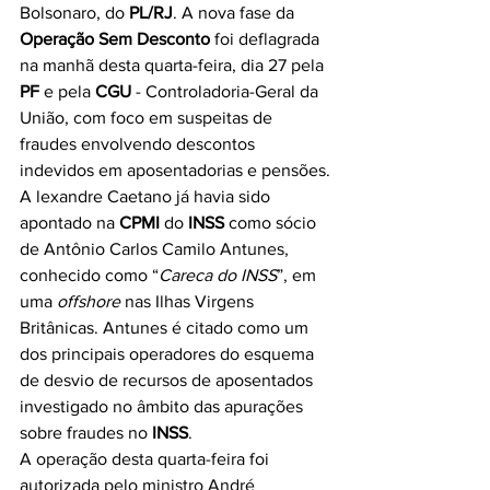
Bolsonaro, do 
PL/RJ
. A nova fase da 
Operação Sem Desconto
 foi deflagrada 
na manhã desta quarta-feira, dia 27 pela 
PF
 e pela 
CGU
 - Controladoria-Geral da 
União, com foco em suspeitas de 
fraudes envolvendo descontos 
indevidos em aposentadorias e pensões.
A lexandre Caetano já havia sido 
apontado na 
CPMI
 do 
INSS
 como sócio 
de Antônio Carlos Camilo Antunes, 
conhecido como “
Careca do INSS
”, em 
uma 
offshore
 nas Ilhas Virgens 
Britânicas. Antunes é citado como um 
dos principais operadores do esquema 
de desvio de recursos de aposentados 
investigado no âmbito das apurações 
sobre fraudes no 
INSS
.
A operação desta quarta-feira foi 
autorizada pelo ministro André 