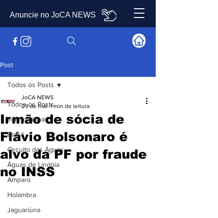
Anuncie no JoCA NEWS
Post
Todos os Posts
JoCA NEWS
Todos os Posts
29 de mai.
1 min de leitura
Irmão de sócia de
Internacional
Flávio Bolsonaro é
Brasil
Circuito das Águas
alvo da PF por fraude
Águas de Lindóia
no INSS
Amparo
Holambra
Jaguariúna