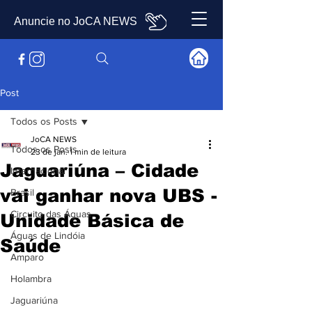
Anuncie no JoCA NEWS
Post
Todos os Posts
JoCA NEWS
Todos os Posts
23 de jan.
1 min de leitura
Jaguariúna – Cidade
Internacional
vai ganhar nova UBS -
Brasil
Circuito das Águas
Unidade Básica de
Águas de Lindóia
Saúde
Amparo
Holambra
Jaguariúna