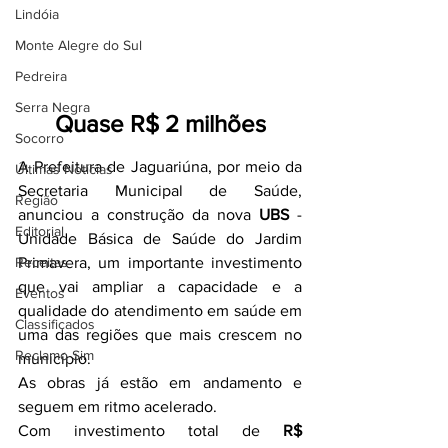
Lindóia
Monte Alegre do Sul
Pedreira
Serra Negra
Quase R$ 2 milhões
Socorro
A Prefeitura de Jaguariúna, por meio da 
Últimas Notícias
Secretaria Municipal de Saúde, 
Região
anunciou a construção da nova 
UBS
 - 
Editorial
Unidade Básica de Saúde do Jardim 
Receitas
Primavera, um importante investimento 
que vai ampliar a capacidade e a 
Eventos
qualidade do atendimento em saúde em 
Classificados
uma das regiões que mais crescem no 
Reclamo Sim
município.
As obras já estão em andamento e 
seguem em ritmo acelerado.
Com investimento total de 
R$ 