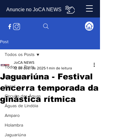
Anuncie no JoCA NEWS
Post
Todos os Posts
JoCA NEWS
Todos os Posts
12 de dez. de 2025
1 min de leitura
Jaguariúna - Festival
Internacional
encerra temporada da
Brasil
Circuito das Águas
ginástica rítmica
Águas de Lindóia
Amparo
Holambra
Jaguariúna