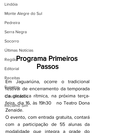
Lindóia
Monte Alegre do Sul
Pedreira
Serra Negra
Socorro
Últimas Notícias
Programa Primeiros 
Região
Passos
Editorial
Receitas
Em Jaguariúna, ocorre o tradicional 
Eventos
festival de encerramento da temporada 
da ginástica rítmica, na próxima terça-
Classificados
feira, dia 16, às 19h30   no Teatro Dona 
Reclamo Sim
Zenaide.
O evento, com entrada gratuita, contará 
com a participação de 55 alunas da 
modalidade que integra a grade do 