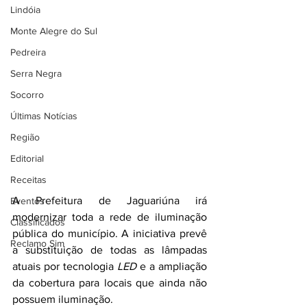
Lindóia
Monte Alegre do Sul
Pedreira
Serra Negra
Socorro
Últimas Notícias
Região
Editorial
Receitas
A Prefeitura de Jaguariúna irá 
Eventos
modernizar toda a rede de iluminação 
Classificados
pública do município. A iniciativa prevê 
Reclamo Sim
a substituição de todas as lâmpadas 
atuais por tecnologia 
LED
 e a ampliação 
da cobertura para locais que ainda não 
possuem iluminação.