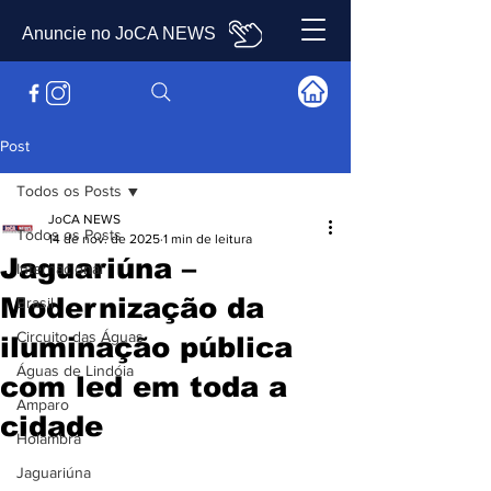
Anuncie no JoCA NEWS
Post
Todos os Posts
JoCA NEWS
Todos os Posts
14 de nov. de 2025
1 min de leitura
Jaguariúna –
Internacional
Modernização da
Brasil
Circuito das Águas
iluminação pública
Águas de Lindóia
com led em toda a
Amparo
cidade
Holambra
Jaguariúna