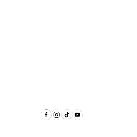
Abrangência
Águas de Lindóia, Amparo, Holambra,
Jaguariúna, Lindóia, Monte Alegre do
Sul, Pedreira, Serra Negra e Socorro e
Região