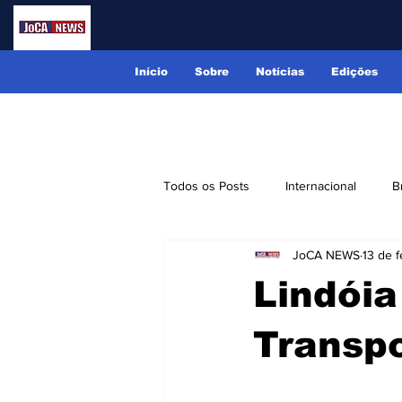
Início
Sobre
Notícias
Edições
Todos os Posts
Internacional
B
JoCA NEWS
13 de f
Lindóia
Monte Alegre do Sul
Lindói
Receitas
Eventos
Classi
Transp