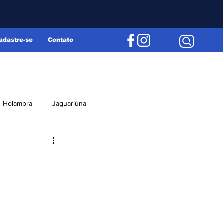
adastre-se
Contato
Holambra
Jaguariúna
Região
Editorial