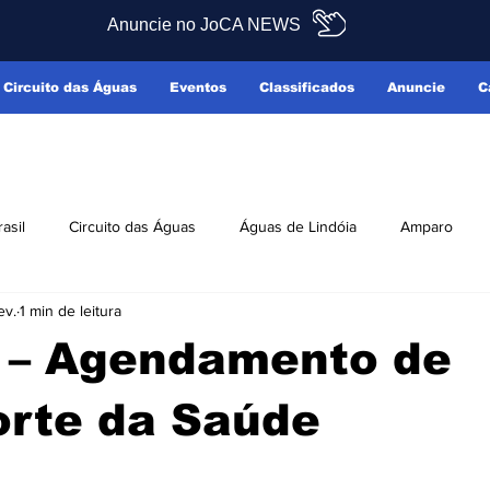
Anuncie no JoCA NEWS
Circuito das Águas
Eventos
Classificados
Anuncie
C
rasil
Circuito das Águas
Águas de Lindóia
Amparo
ev.
1 min de leitura
Pedreira
Serra Negra
Socorro
Últimas Notícias
a – Agendamento de
ficados
Reclamo Sim
orte da Saúde