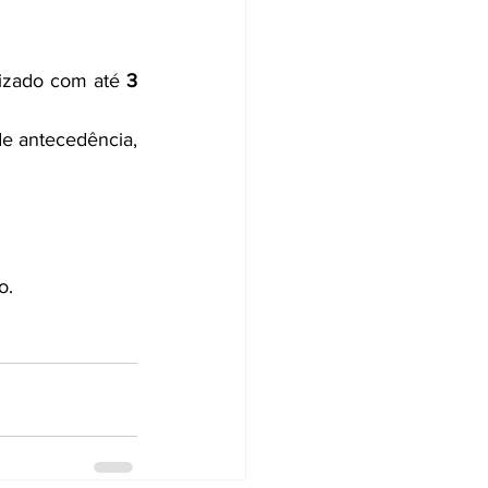
izado com até 
3 
) dia de antecedência, 
o. 