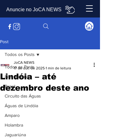
Anuncie no JoCA NEWS
Post
Todos os Posts
JoCA NEWS
Todos os Posts
17 de out. de 2025
1 min de leitura
Lindóia – até
Internacional
dezembro deste ano
Brasil
Circuito das Águas
Águas de Lindóia
Amparo
Holambra
Jaguariúna