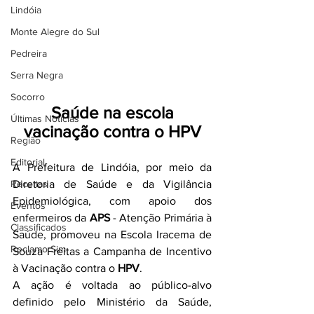
Lindóia
Monte Alegre do Sul
Pedreira
Serra Negra
Socorro
Saúde na escola
Últimas Notícias
vacinação contra o HPV
Região
Editorial
A Prefeitura de Lindóia, por meio da 
Receitas
Diretoria de Saúde e da Vigilância 
Epidemiológica, com apoio dos 
Eventos
enfermeiros da 
APS
 - Atenção Primária à 
Classificados
Saúde, promoveu na Escola Iracema de 
Reclamo Sim
Souza Freitas a Campanha de Incentivo 
à Vacinação contra o 
HPV
.
A ação é voltada ao público-alvo 
definido pelo Ministério da Saúde, 