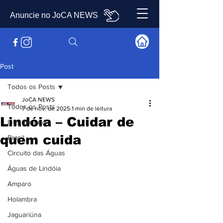
Anuncie no JoCA NEWS
Post
Todos os Posts
JoCA NEWS
Todos os Posts
7 de nov. de 2025
1 min de leitura
Lindóia – Cuidar de
Internacional
quem cuida
Brasil
Circuito das Águas
Águas de Lindóia
Amparo
Holambra
Jaguariúna