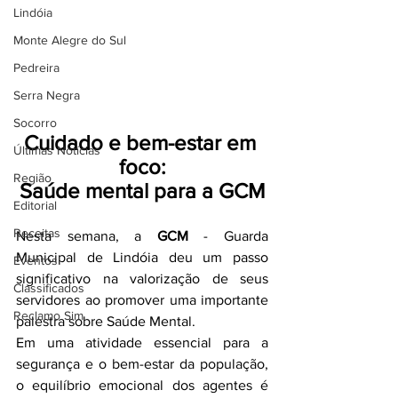
Lindóia
Monte Alegre do Sul
Pedreira
Serra Negra
Socorro
Cuidado e bem-estar em 
Últimas Notícias
foco:
Região
Saúde mental para a GCM
Editorial
Receitas
Nesta semana, a 
GCM
 - Guarda 
Municipal de Lindóia deu um passo 
Eventos
significativo na valorização de seus 
Classificados
servidores ao promover uma importante 
Reclamo Sim
palestra sobre Saúde Mental.
Em uma atividade essencial para a 
segurança e o bem-estar da população, 
o equilíbrio emocional dos agentes é 