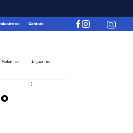
adastre-se
Contato
Holambra
Jaguariúna
Região
Editorial
so