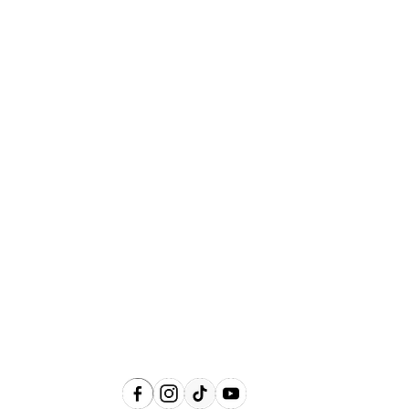
Abrangência
Águas de Lindóia, Amparo, Holambra,
Jaguariúna, Lindóia, Monte Alegre do
Sul, Pedreira, Serra Negra e Socorro e
Região