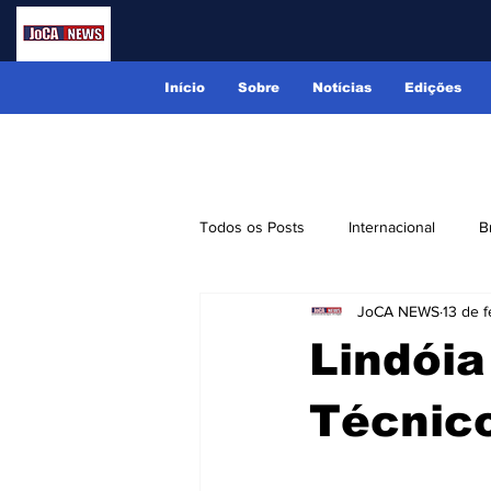
Início
Sobre
Notícias
Edições
Todos os Posts
Internacional
B
JoCA NEWS
13 de f
Lindóia
Monte Alegre do Sul
Lindóia
Receitas
Eventos
Classi
Técnic