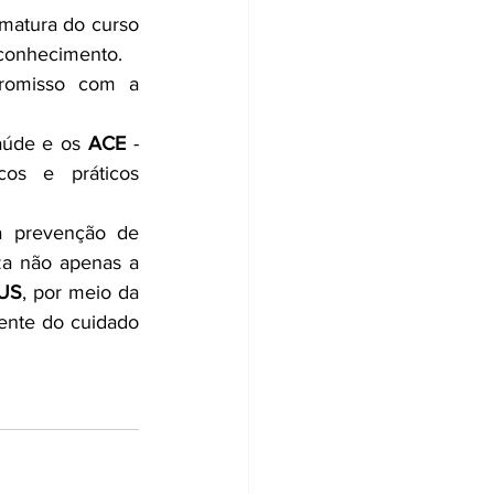
rmatura do curso 
conhecimento.
romisso com a 
aúde e os 
ACE
 - 
os e práticos 
a prevenção de 
a não apenas a 
US
, por meio da 
rente do cuidado 