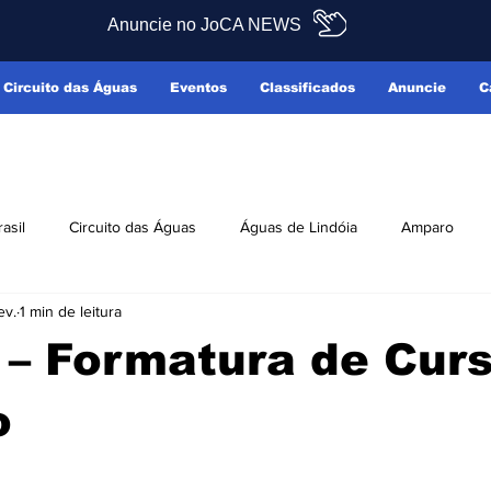
Anuncie no JoCA NEWS
Circuito das Águas
Eventos
Classificados
Anuncie
C
rasil
Circuito das Águas
Águas de Lindóia
Amparo
ev.
1 min de leitura
Pedreira
Serra Negra
Socorro
Últimas Notícias
 – Formatura de Cur
ficados
Reclamo Sim
o