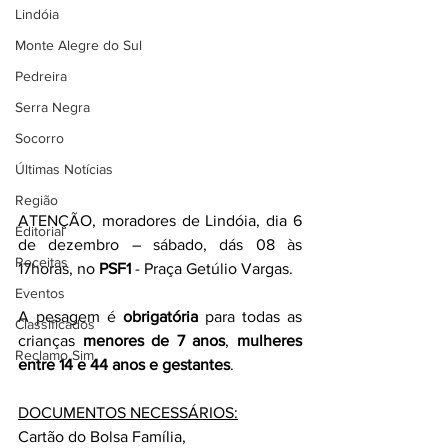
Lindóia
Monte Alegre do Sul
Pedreira
Serra Negra
Socorro
Últimas Notícias
Região
ATENÇÃO, moradores de Lindóia, dia 6 
Editorial
de dezembro – sábado, dás 08 às 
Receitas
17horas, no 
PSF1
 - Praça Getúlio Vargas.
Eventos
A pesagem é 
obrigatória
 para todas as 
Classificados
crianças 
menores de 7 anos
, 
mulheres 
Reclamo Sim
entre 14 e 44 anos e gestantes
.
DOCUMENTOS NECESSÁRIOS:
Cartão do Bolsa Família,