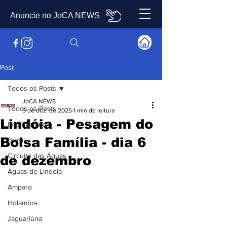
Anuncie no JoCA NEWS
Post
Todos os Posts
JoCA NEWS
Todos os Posts
5 de dez. de 2025
1 min de leitura
Lindóia - Pesagem do
Internacional
Bolsa Família - dia 6
Brasil
Circuito das Águas
de dezembro
Águas de Lindóia
Amparo
Holambra
Jaguariúna