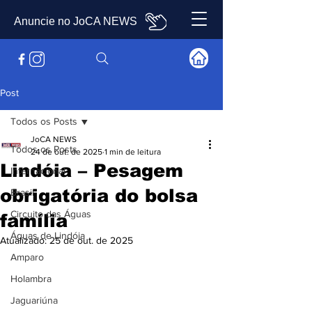
Anuncie no JoCA NEWS
Post
Todos os Posts
JoCA NEWS
Todos os Posts
24 de out. de 2025
1 min de leitura
Lindóia – Pesagem
Internacional
obrigatória do bolsa
Brasil
Circuito das Águas
família
Águas de Lindóia
Atualizado:
25 de out. de 2025
Amparo
Holambra
Jaguariúna