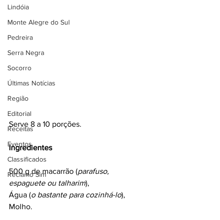
Lindóia
Monte Alegre do Sul
Pedreira
Serra Negra
Socorro
Últimas Notícias
Região
Editorial
Serve 8 a 10 porções.
Receitas
Eventos
Ingredientes
Classificados
500 g de macarrão (
parafuso, 
Reclamo Sim
espaguete ou talharim
),
Água (
o bastante para cozinhá-lo
),
Molho.