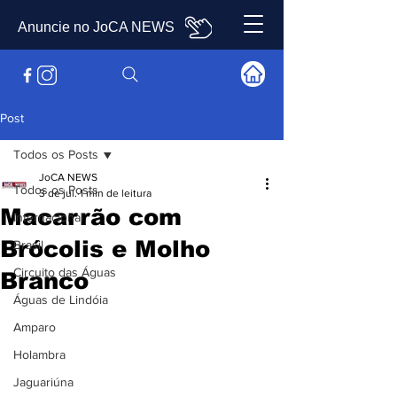
Anuncie no JoCA NEWS
Post
Todos os Posts
JoCA NEWS
Todos os Posts
3 de jul.
1 min de leitura
Macarrão com
Internacional
Brócolis e Molho
Brasil
Circuito das Águas
Branco
Águas de Lindóia
Amparo
Holambra
Jaguariúna