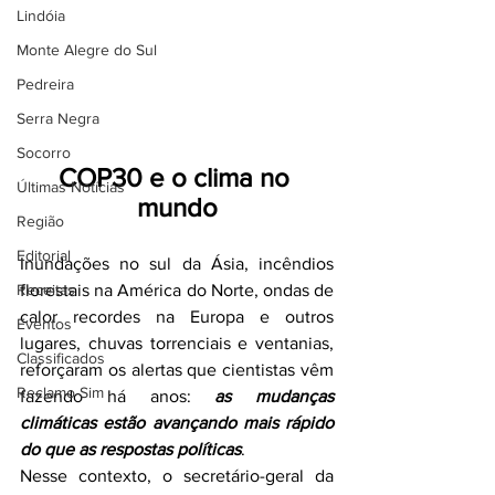
Lindóia
Monte Alegre do Sul
Pedreira
Serra Negra
Socorro
COP30 e o clima no 
Últimas Notícias
mundo
Região
Editorial
Inundações no sul da Ásia, incêndios 
Receitas
florestais na América do Norte, ondas de 
calor recordes na Europa e outros 
Eventos
lugares, chuvas torrenciais e ventanias, 
Classificados
reforçaram os alertas que cientistas vêm 
Reclamo Sim
fazendo há anos: 
as mudanças 
climáticas estão avançando mais rápido 
do que as respostas políticas
.
Nesse contexto, o secretário-geral da 