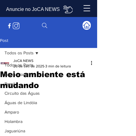
Anuncie no JoCA NEWS
Post
Todos os Posts
JoCA NEWS
Todos os Posts
26 de set. de 2025
3 min de leitura
Meio ambiente está
Internacional
mudando
Brasil
Circuito das Águas
Águas de Lindóia
Amparo
Holambra
Jaguariúna