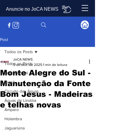
Anuncie no JoCA NEWS
Post
Todos os Posts
JoCA NEWS
Todos os Posts
5 de dez. de 2025
1 min de leitura
Monte Alegre do Sul -
Internacional
Manutenção da Fonte
Brasil
Circuito das Águas
Bom Jesus - Madeiras
Águas de Lindóia
e telhas novas
Amparo
Holambra
Jaguariúna