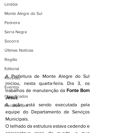
Lindóia
Monte Alegre do Sul
Pedreira
Serra Negra
Socorro
Últimas Notícias
Região
Editorial
A Prefeitura de Monte Alegre do Sul 
Receitas
iniciou, nesta quarta-feira. Dia 3, os 
Eventos
trabalhos de manutenção da 
Fonte Bom 
Classificados
Jesus
.
A ação está sendo executada pela 
Reclamo Sim
equipe do Departamento de Serviços 
Municipais.
O telhado da estrutura estava cedendo e 