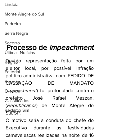
Lindóia
Monte Alegre do Sul
Pedreira
Serra Negra
Socorro
Processo de 
impeachment
Últimas Notícias
Devido representação feita por um 
Região
eleitor local, por possível infração 
Editorial
político-administrativa com PEDIDO DE 
Receitas
CASSAÇÃO DE MANDATO 
(
impeachment
) foi protocolada contra o 
Eventos
prefeito José Rafael Vezzan, 
Classificados
(
Republicanos
) de Monte Alegre do 
Reclamo Sim
Sul/SP.
O motivo seria a conduta do chefe do 
Executivo durante as festividades 
carnavalescas realizadas na noite de 16 