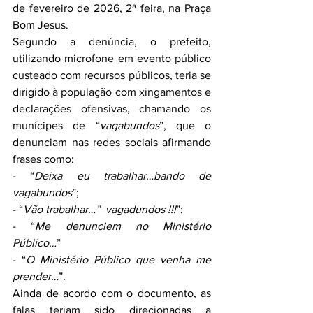
de fevereiro de 2026, 2ª feira, na Praça 
Bom Jesus.
Segundo a denúncia, o prefeito, 
utilizando microfone em evento público 
custeado com recursos públicos, teria se 
dirigido à população com xingamentos e 
declarações ofensivas, chamando os 
munícipes de “
vagabundos
”, que o 
denunciam nas redes sociais afirmando 
frases como:
- “
Deixa eu trabalhar…bando de 
vagabundos
”;
- “
Vão trabalhar…”  vagadundos !!!
”;
- “
Me denunciem no Ministério 
Público…
” 
- “
O Ministério Público que venha me 
prender…
”.
Ainda de acordo com o documento, as 
falas teriam sido direcionadas a 