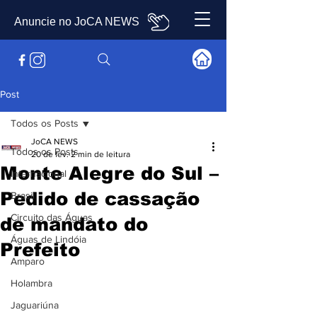
Anuncie no JoCA NEWS
Post
Todos os Posts
JoCA NEWS
Todos os Posts
20 de fev.
2 min de leitura
Monte Alegre do Sul –
Internacional
Pedido de cassação
Brasil
Circuito das Águas
de mandato do
Águas de Lindóia
Prefeito
Amparo
Holambra
Jaguariúna