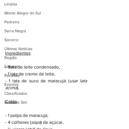
Lindóia
Monte Alegre do Sul
Pedreira
Serra Negra
Socorro
Últimas Notícias
Ingredientes
Região
Editorial
- 1lata de leite condensado,
- 1 lata de creme de leite,
Receitas
- 1 lata de suco de maracujá (
usar lata 
Eventos
acima
).
Classificados
Calda
Reclamo Sim
- 1 polpa de maracujá,
- 4 colheres (
sopa
) de açúcar,