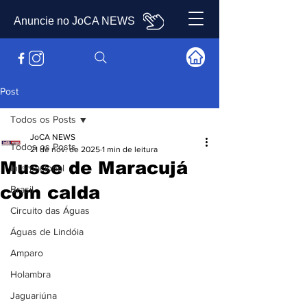
Anuncie no JoCA NEWS
Post
Todos os Posts
JoCA NEWS
Todos os Posts
21 de nov. de 2025
1 min de leitura
Musse de Maracujá
Internacional
com calda
Brasil
Circuito das Águas
Águas de Lindóia
Amparo
Holambra
Jaguariúna