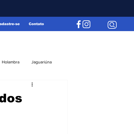
adastre-se
Contato
Holambra
Jaguariúna
Região
Editorial
 dos