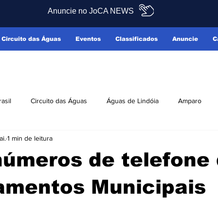
Anuncie no JoCA NEWS
Circuito das Águas
Eventos
Classificados
Anuncie
C
rasil
Circuito das Águas
Águas de Lindóia
Amparo
i.
1 min de leitura
Pedreira
Serra Negra
Socorro
Últimas Notícias
números de telefone
ficados
Reclamo Sim
amentos Municipais