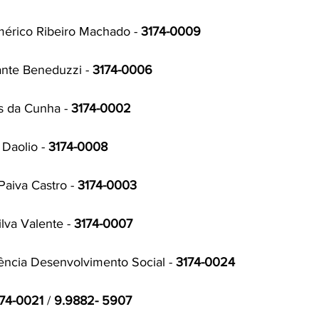
mérico Ribeiro Machado - 
3174-0009
ante Beneduzzi - 
3174-0006
s da Cunha - 
3174-0002
Daolio - 
3174-0008
Paiva Castro - 
3174-0003
ilva Valente - 
3174-0007
ncia Desenvolvimento Social - 
3174-0024
74-0021
 / 
9.9882- 5907