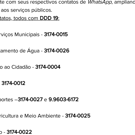
te com seus respectivos contatos de 
WhatsApp
, amplian
aos serviços públicos.
tatos, todos com 
DDD 19
:
iços Municipais - 
3174-0015
atamento de Água - 
3174-0026
o ao Cidadão - 
3174-0004
 
3174-0012
ortes –
3174-0027 
e 
9.9603-6172
icultura e Meio Ambiente - 
3174-0025
 - 
3174-0022