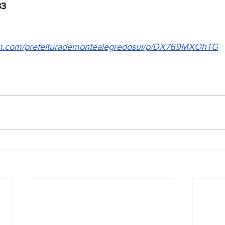
33
ram.com/prefeiturademontealegredosul/p/DX769MXOhTG