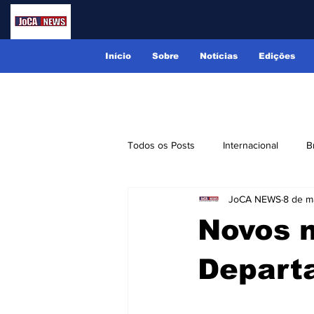
Início
Sobre
Notícias
Edições
Todos os Posts
Internacional
B
JoCA NEWS
8 de ma
Lindóia
Monte Alegre do Sul
Novos 
Receitas
Eventos
Classi
Depart