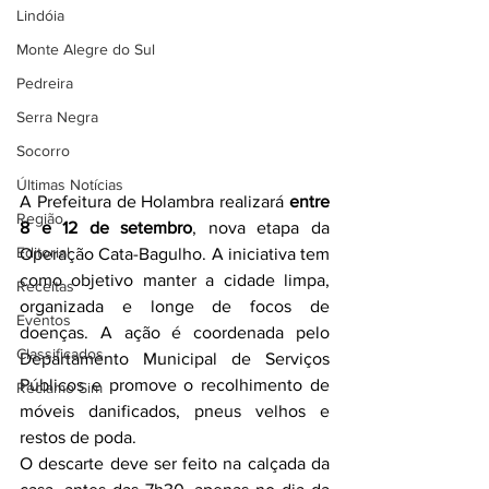
Lindóia
Monte Alegre do Sul
Pedreira
Serra Negra
Socorro
Últimas Notícias
A Prefeitura de Holambra realizará 
entre 
Região
8 e 12 de setembro
, nova etapa da 
Editorial
Operação Cata-Bagulho. A iniciativa tem 
como objetivo manter a cidade limpa, 
Receitas
organizada e longe de focos de 
Eventos
doenças. A ação é coordenada pelo 
Classificados
Departamento Municipal de Serviços 
Públicos e promove o recolhimento de 
Reclamo Sim
móveis danificados, pneus velhos e 
restos de poda.
O descarte deve ser feito na calçada da 