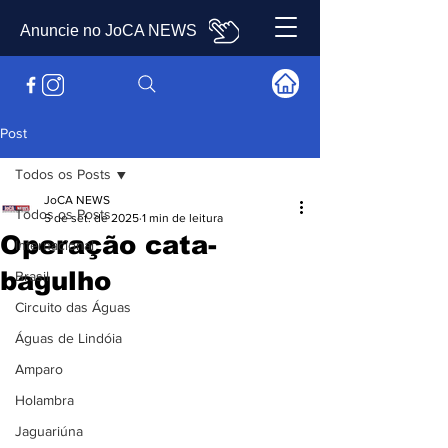
Anuncie no JoCA NEWS
Post
Todos os Posts
JoCA NEWS
Todos os Posts
5 de set. de 2025
1 min de leitura
Operação cata-
Internacional
bagulho
Brasil
Circuito das Águas
Águas de Lindóia
Amparo
Holambra
Jaguariúna