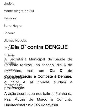
Lindóia
Monte Alegre do Sul
Pedreira
Serra Negra
Socorro
Últimas Notícias
‘Dia D’ contra DENGUE
Região
Editorial
A Secretaria Municipal de Saúde de 
Receitas
Pedreira realizou no sábado, dia 6 de 
Eventos
dezembro, mais um ‘
Dia D
’ de 
Conscientização e Combate à Dengue
, 
Classificados
o calor e as chuvas ajudam a 
Reclamo Sim
proliferação.
A ação aconteceu nos bairros Rainha da 
Paz, Águas de Março e Conjunto 
Habitacional Shigueo Kobayashi.