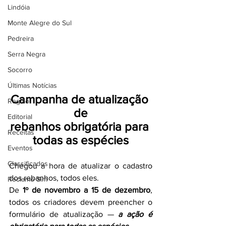
Lindóia
Monte Alegre do Sul
Pedreira
Serra Negra
Socorro
Últimas Notícias
Campanha de atualização 
Região
de
Editorial
rebanhos obrigatória para 
Receitas
todas as espécies
Eventos
Classificados
Chegou a hora de atualizar o cadastro 
dos rebanhos, todos eles.
Reclamo Sim
De 
1º de novembro a 15 de dezembro
, 
todos os criadores devem preencher o 
formulário de atualização — 
a ação é 