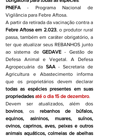
obrigatória para todas as espécies
.
PNEFA
 - Programa Nacional de 
Vigilância para Febre Aftosa.
A partir da retirada da vacinação contra a 
Febre Aftosa em 2.023
, o produtor rural 
passa, também em caráter obrigatório, a 
ter que atualizar seus REBANHOS junto 
ao sistema de 
GEDAVE
 - Gestão de 
Defesa Animal e Vegetal. A Defesa 
Agropecuária da 
SAA
 - Secretaria de 
Agricultura e Abastecimento informa 
que os proprietários devem declarar 
todas as espécies presentes em suas 
propriedades 
até o dia 15 de dezembro
.
Devem ser atualizados, além dos 
bovinos
, os 
rebanhos de búfalos, 
equinos, asininos, muares, suínos, 
ovinos, caprinos, aves, peixes
e outros 
animais aquáticos, colmeias de abelhas 