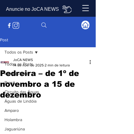
Anuncie no JoCA NEWS
Post
Todos os Posts
JoCA NEWS
Todos os Posts
14 de nov. de 2025
2 min de leitura
Pedreira – de 1º de
Internacional
novembro a 15 de
Brasil
Circuito das Águas
dezembro
Águas de Lindóia
Amparo
Holambra
Jaguariúna