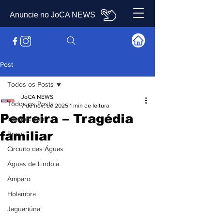
Anuncie no JoCA NEWS
Post
Todos os Posts
JoCA NEWS
Todos os Posts
7 de nov. de 2025
1 min de leitura
Pedreira – Tragédia
Internacional
familiar
Brasil
Circuito das Águas
Águas de Lindóia
Amparo
Holambra
Jaguariúna