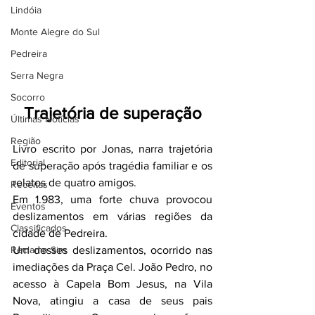
Lindóia
Monte Alegre do Sul
Pedreira
Serra Negra
Socorro
Trajetória de superação
Últimas Notícias
Região
Livro escrito por Jonas, narra trajetória 
Editorial
de superação após tragédia familiar e os 
relatos de quatro amigos.
Receitas
Em 1.983, uma forte chuva provocou 
Eventos
deslizamentos em várias regiões da 
Classificados
cidade de Pedreira.
Reclamo Sim
Um desses deslizamentos, ocorrido nas 
imediações da Praça Cel. João Pedro, no 
acesso à Capela Bom Jesus, na Vila 
Nova, atingiu a casa de seus pais 