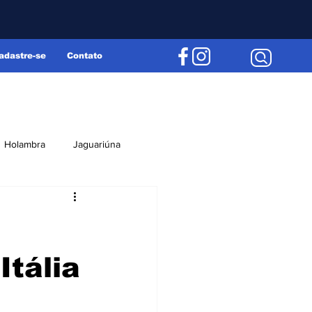
adastre-se
Contato
Holambra
Jaguariúna
Região
Editorial
Itália