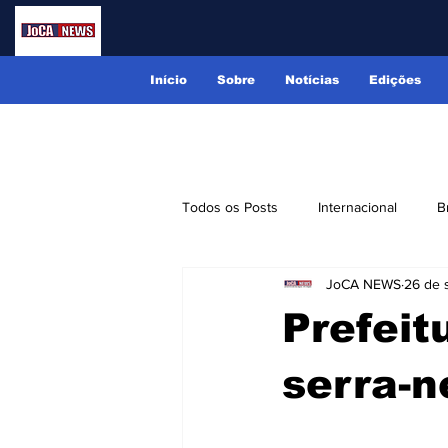
Início
Sobre
Notícias
Edições
Todos os Posts
Internacional
B
JoCA NEWS
26 de 
Lindóia
Monte Alegre do Sul
Prefeit
Receitas
Eventos
Classi
serra-n