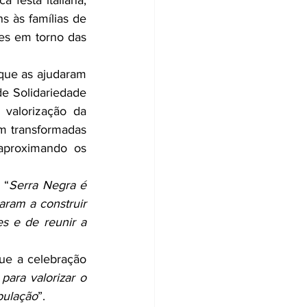
a festa italiana, 
s às famílias de 
es em torno das 
 que as ajudaram 
e Solidariedade 
valorização da 
m transformadas 
proximando os 
 “
Serra Negra é 
ram a construir 
s e de reunir a 
e a celebração 
ara valorizar o 
pulação
”.