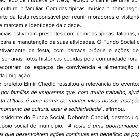
ao lado da 
Fontana di Trevi
, recriou o clima de uma típic
cultural e familiar. Comidas típicas, música e homenagen
arte da festa responsável por reunir moradores e visitant
que marcam a identidade da cidade.
ciais estiveram presentes com comidas típicas italianas,
 para a manutenção de suas atividades. O Fundo Social d
tivamente da festa, com barraca própria e ações de 
 serranas, fotos históricas cedidas pela comunidade fora
coraram os espaços de convivência e alimentação, a
 da imigração.
o prefeito Elmir Chedid ressaltou a relevância do evento:
or famílias de imigrantes que, com muito trabalho, ajuda
sta D’Itália é uma forma de manter vivas nossas tradiçõe
mento de cultura, lazer e solidariedade
”, afirmou.
residente do Fundo Social, Deborah Chedid, destacou qu
apoio social do município. “
A festa é uma oportunidade p
des que desenvolvem ações contínuas em benefício da po