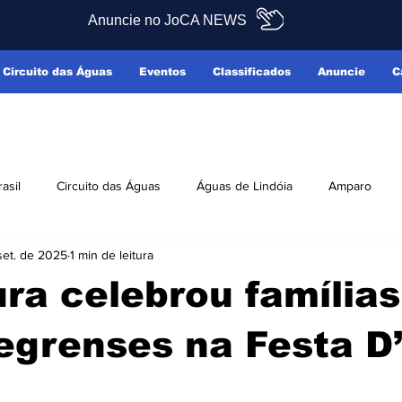
Anuncie no JoCA NEWS
Circuito das Águas
Eventos
Classificados
Anuncie
C
rasil
Circuito das Águas
Águas de Lindóia
Amparo
set. de 2025
1 min de leitura
Pedreira
Serra Negra
Socorro
Últimas Notícias
ura celebrou famílias
ficados
Reclamo Sim
egrenses na Festa D’