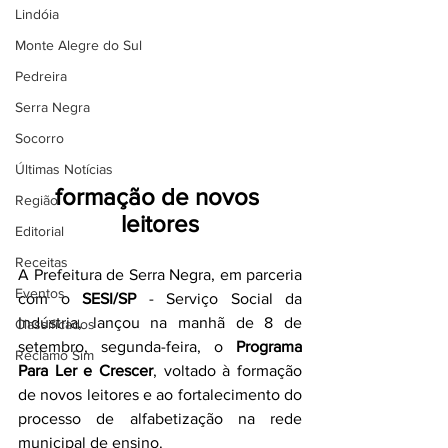
Lindóia
Monte Alegre do Sul
Pedreira
Serra Negra
Socorro
Últimas Notícias
formação de novos 
Região
leitores
Editorial
Receitas
A Prefeitura de Serra Negra, em parceria 
Eventos
com o 
SESI/SP
 - Serviço Social da 
Indústria, lançou na manhã de 8 de 
Classificados
setembro, segunda-feira, o 
Programa 
Reclamo Sim
Para Ler e Crescer
, voltado à formação 
de novos leitores e ao fortalecimento do 
processo de alfabetização na rede 
municipal de ensino.