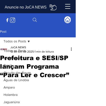
Anuncie no JoCA NEWS
Post
Todos os Posts
JoCA NEWS
Todos os Posts
12 de set. de 2025
1 min de leitura
Prefeitura e SESI/SP
Internacional
lançam Programa
Brasil
Circuito das Águas
“Para Ler e Crescer”
Águas de Lindóia
Amparo
Holambra
Jaguariúna