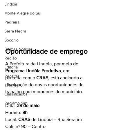
Lindóia
Monte Alegre do Sul
Pedreira
Serra Negra
Socorro
Últimas Notícias
Oportunidade de emprego
Região
A Prefeitura de Lindóia, por meio do 
Editorial
Programa Lindóia Produtiva
, em 
Receitas
parceria com o 
CRAS
, está apoiando a 
divulgação de novas oportunidades de 
Eventos
trabalho para moradores do município.
Classificados
Reclamo Sim
Data: 
28 de maio
Horário: 
9h
Local: 
CRAS
 de Lindóia – Rua Serafim 
Coli, nº 90 – Centro