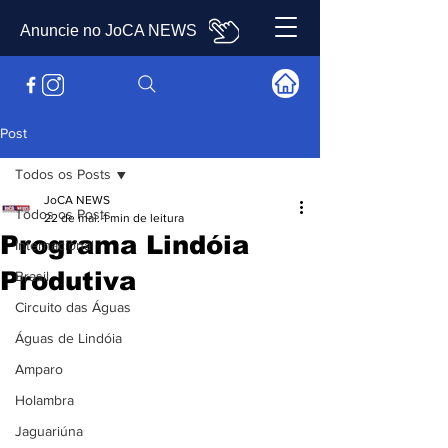
Anuncie no JoCA NEWS
Post
Todos os Posts
JoCA NEWS
Todos os Posts
22 de mai.
1 min de leitura
Programa Lindóia
Internacional
Produtiva
Brasil
Circuito das Águas
Águas de Lindóia
Amparo
Holambra
Jaguariúna