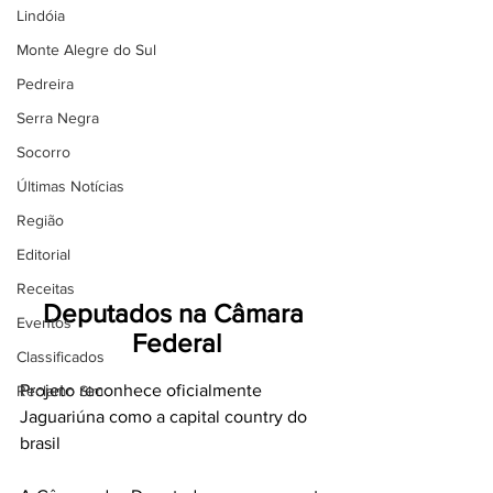
Lindóia
Monte Alegre do Sul
Pedreira
Serra Negra
Socorro
Últimas Notícias
Região
Editorial
Receitas
Deputados na Câmara 
Eventos
Federal
Classificados
Projeto reconhece oficialmente
Reclamo Sim
Jaguariúna como a capital country do 
brasil