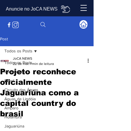
Anuncie no JoCA NEWS
Post
Todos os Posts
JoCA NEWS
Todos os Posts
22 de mai.
1 min de leitura
Projeto reconhece
Internacional
oficialmente
Brasil
Circuito das Águas
Jaguariúna como a
Águas de Lindóia
capital country do
Amparo
brasil
Holambra
Jaguariúna