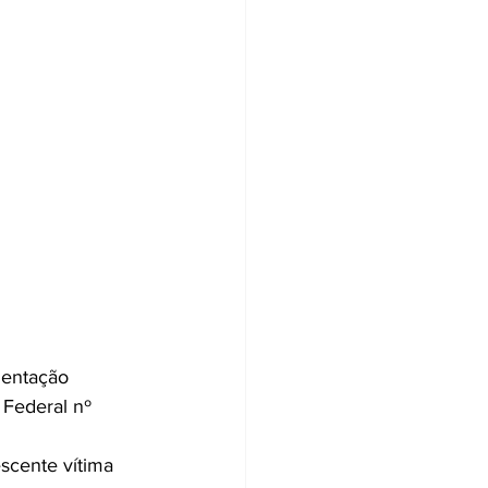
ientação 
 Federal nº 
escente vítima 