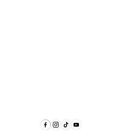
Abrangência
Águas de Lindóia, Amparo, Holambra,
Jaguariúna, Lindóia, Monte Alegre do
Sul, Pedreira, Serra Negra e Socorro e
Região