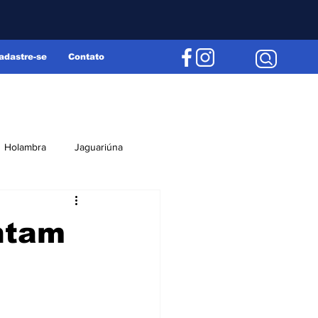
adastre-se
Contato
Holambra
Jaguariúna
Região
Editorial
ntam