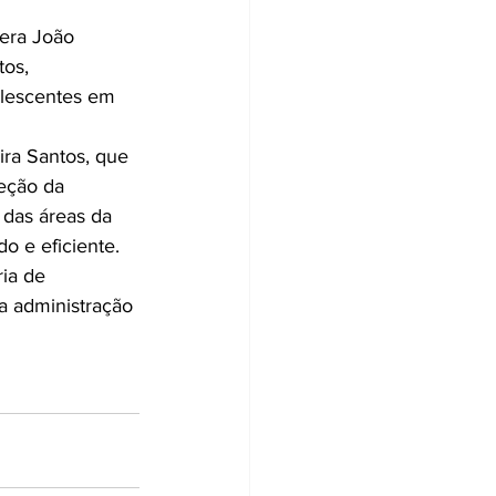
Pera João 
os, 
olescentes em 
ira Santos, que 
eção da 
 das áreas da 
o e eficiente.
ia de 
a administração 