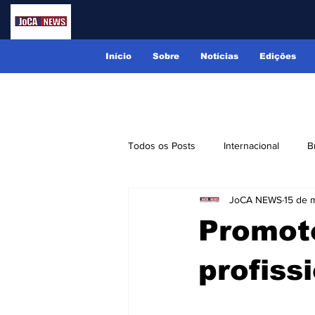
Início
Sobre
Notícias
Edições
Todos os Posts
Internacional
B
JoCA NEWS
15 de m
Lindóia
Monte Alegre do Sul
Promoto
Receitas
Eventos
Classi
profiss