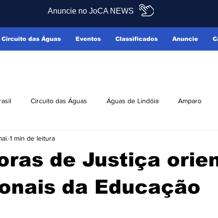
Anuncie no JoCA NEWS
Circuito das Águas
Eventos
Classificados
Anuncie
C
rasil
Circuito das Águas
Águas de Lindóia
Amparo
ai.
1 min de leitura
Pedreira
Serra Negra
Socorro
Últimas Notícias
ras de Justiça orie
ficados
Reclamo Sim
ionais da Educação