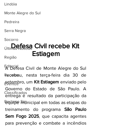
Lindóia
Monte Alegre do Sul
Pedreira
Serra Negra
Socorro
Defesa Civil recebe Kit 
Últimas Notícias
Estiagem
Região
Editorial
A Defesa Civil de Monte Alegre do Sul 
Receitas
recebeu, nesta terça-feira dia 30 de 
setembro, um 
Kit Estiagem
 enviado pelo 
Eventos
Governo do Estado de São Paulo. A 
Classificados
entrega é resultado da participação da 
Reclamo Sim
equipe municipal em todas as etapas do 
treinamento do programa 
São Paulo 
Sem Fogo 2025
, que capacita agentes 
para prevenção e combate a incêndios 