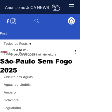
Anuncie no JoCA NEWS
Post
Todos os Posts
JoCA NEWS
Todos os Posts
3 de out. de 2025
1 min de leitura
São Paulo Sem Fogo
Internacional
2025
Brasil
Circuito das Águas
Águas de Lindóia
Amparo
Holambra
Jaguariúna