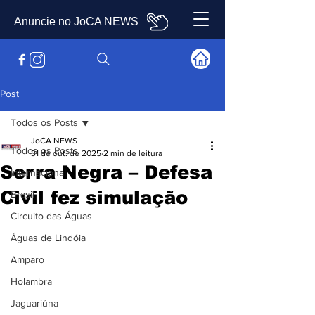
Anuncie no JoCA NEWS
Post
Todos os Posts
JoCA NEWS
Todos os Posts
31 de out. de 2025
2 min de leitura
Serra Negra – Defesa
Internacional
Civil fez simulação
Brasil
Circuito das Águas
Águas de Lindóia
Amparo
Holambra
Jaguariúna