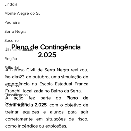
Lindóia
Monte Alegre do Sul
Pedreira
Serra Negra
Socorro
Plano de Contingência 
Últimas Notícias
2.025
Região
Editorial
A Defesa Civil de Serra Negra realizou, 
Receitas
no dia 23 de outubro, uma simulação de 
emergência na Escola Estadual Franca 
Eventos
Franchi, localizada no Bairro da Serra.
Classificados
A ação fez parte do 
Plano de 
Reclamo Sim
Contingência 2.025
, com o objetivo de 
treinar equipes e alunos para agir 
corretamente em situações de risco, 
como incêndios ou explosões.