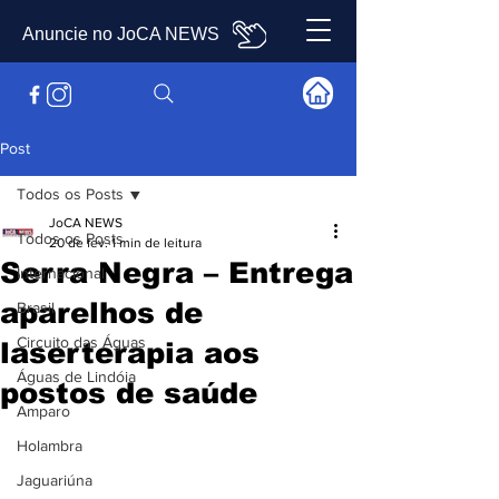
Anuncie no JoCA NEWS
Post
Todos os Posts
JoCA NEWS
Todos os Posts
20 de fev.
1 min de leitura
Serra Negra – Entrega
Internacional
aparelhos de
Brasil
Circuito das Águas
laserterapia aos
Águas de Lindóia
postos de saúde
Amparo
Holambra
Jaguariúna