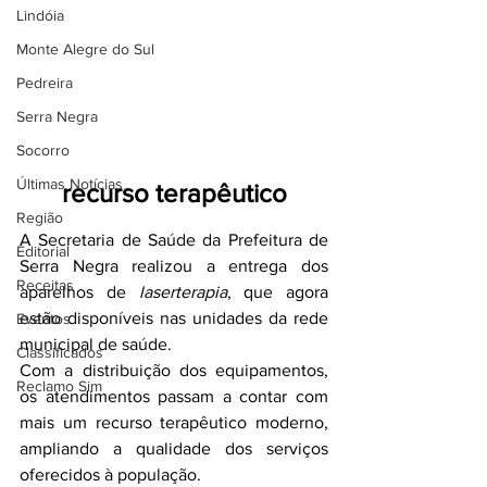
Lindóia
Monte Alegre do Sul
Pedreira
Serra Negra
Socorro
Últimas Notícias
recurso terapêutico
Região
A Secretaria de Saúde da Prefeitura de 
Editorial
Serra Negra realizou a entrega dos 
Receitas
aparelhos de 
laserterapia
, que agora 
estão disponíveis nas unidades da rede 
Eventos
municipal de saúde.
Classificados
Com a distribuição dos equipamentos, 
Reclamo Sim
os atendimentos passam a contar com 
mais um recurso terapêutico moderno, 
ampliando a qualidade dos serviços 
oferecidos à população.