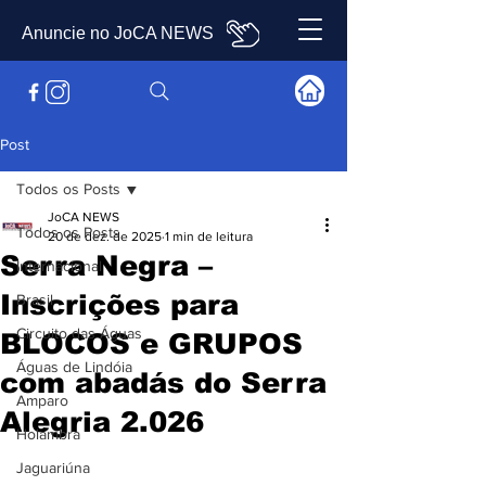
Anuncie no JoCA NEWS
Post
Todos os Posts
JoCA NEWS
Todos os Posts
20 de dez. de 2025
1 min de leitura
Serra Negra –
Internacional
Inscrições para
Brasil
Circuito das Águas
BLOCOS e GRUPOS
Águas de Lindóia
com abadás do Serra
Amparo
Alegria 2.026
Holambra
Jaguariúna