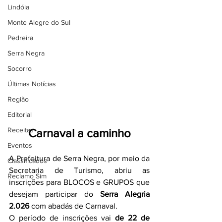
Lindóia
Monte Alegre do Sul
Pedreira
Serra Negra
Socorro
Últimas Notícias
Região
Editorial
Receitas
Carnaval a caminho
Eventos
A Prefeitura de Serra Negra, por meio da 
Classificados
Secretaria de Turismo, abriu as 
Reclamo Sim
inscrições para BLOCOS e GRUPOS que 
desejam participar do 
Serra Alegria 
2.026
 com abadás de Carnaval.
O período de inscrições vai 
de 22 de 