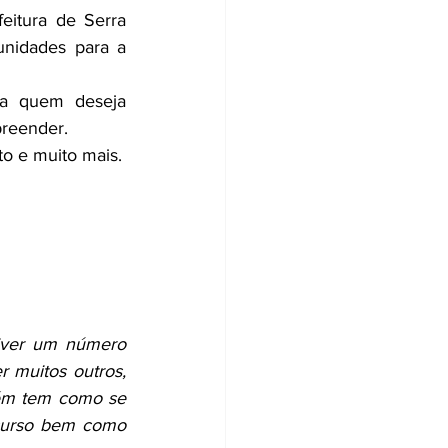
itura de Serra 
nidades para a 
ra quem deseja 
preender.
to e muito mais.
iver um número 
 muitos outros, 
ém tem como se 
 curso bem como 