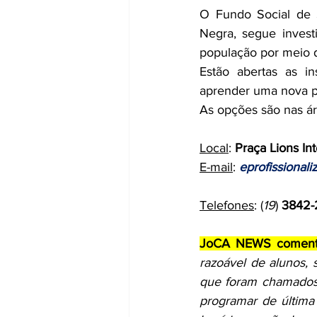
O Fundo Social de S
Negra, segue invest
população por meio 
Estão abertas as in
aprender uma nova pr
As opções são nas áre
Local
: 
Praça Lions In
E-mail
: 
eprofissional
Telefones
: (
19
) 
3842-
JoCA NEWS coment
razoável de alunos, 
que foram chamados
programar de última