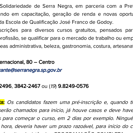
olidariedade de Serra Negra, em parceria com a Prefe
indo em capacitação, geração de renda e novas oportu
da Escola de Qualificação José Franco de Godoy.
scrições para diversos cursos gratuitos, pensados pa
ofissão, se qualificar para o mercado de trabalho ou em
as administrativa, beleza, gastronomia, costura, artesana
ternacional, 80 – Centro
izante@serranegra.sp.gov.br
2496
, 
3842-2467
 ou (
19
) 
9.8249-0576
a:
Os candidatos fazem uma pré-inscrição e, quando t
serão chamados para início, já houve casos e deve haver
 para começar o curso, em 2 dias por exemplo. Ningu
 hora, deveria haver um prazo razoável, para início do