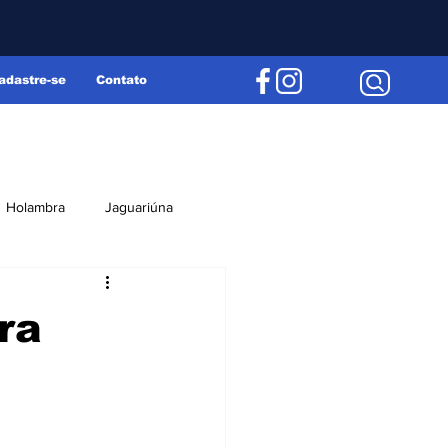
adastre-se
Contato
Holambra
Jaguariúna
Região
Editorial
ra