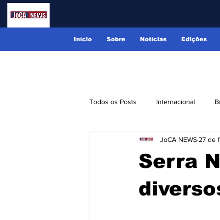
Início
Sobre
Notícias
Edições
Todos os Posts
Internacional
B
JoCA NEWS
27 de f
Lindóia
Monte Alegre do Sul
Serra N
Receitas
Eventos
Classi
diverso