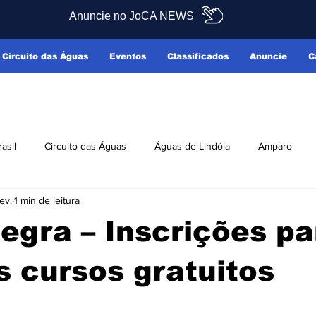
Anuncie no JoCA NEWS
Circuito das Águas
Eventos
Classificados
Anuncie
C
rasil
Circuito das Águas
Águas de Lindóia
Amparo
ev.
1 min de leitura
Pedreira
Serra Negra
Socorro
Últimas Notícias
egra – Inscrições pa
ficados
Reclamo Sim
s cursos gratuitos