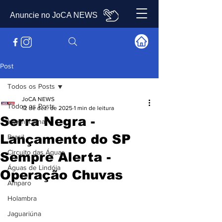
Anuncie no JoCA NEWS
Post
Todos os Posts
JoCA NEWS
Todos os Posts
12 de dez. de 2025
1 min de leitura
Serra Negra -
Internacional
Lançamento do SP
Brasil
Circuito das Águas
Sempre Alerta -
Águas de Lindóia
Operação Chuvas
Amparo
Holambra
Jaguariúna