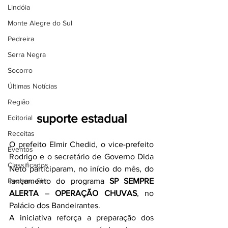
Lindóia
Monte Alegre do Sul
Pedreira
Serra Negra
Socorro
Últimas Notícias
Região
suporte estadual
Editorial
Receitas
O prefeito Elmir Chedid, o vice-prefeito 
Eventos
Rodrigo e o secretário de Governo Dida 
Classificados
Neto participaram, no início do mês, do 
Reclamo Sim
lançamento do programa 
SP SEMPRE 
ALERTA
 – 
OPERAÇÃO CHUVAS
, no 
Palácio dos Bandeirantes.
A iniciativa reforça a preparação dos 