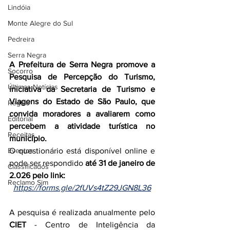
Lindóia
Monte Alegre do Sul
Pedreira
Serra Negra
A Prefeitura de Serra Negra promove a 
Socorro
Pesquisa de Percepção do Turismo, 
Últimas Notícias
iniciativa da Secretaria de Turismo e 
Viagens do Estado de São Paulo, que 
Região
convida moradores a avaliarem como 
Editorial
percebem a atividade turística no 
Receitas
município.
Eventos
O questionário está disponível online e 
pode ser respondido 
até 31 de janeiro de 
Classificados
2.026 pelo link:
Reclamo Sim
https://forms.gle/2fUVs4tZ29JGN8L36
A pesquisa é realizada anualmente pelo 
CIET
 - Centro de Inteligência da 