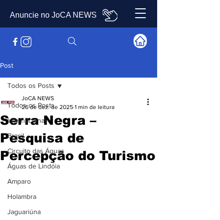
Anuncie no JoCA NEWS
Post
Todos os Posts
JoCA NEWS
Todos os Posts
26 de dez. de 2025
1 min de leitura
Serra Negra –
Internacional
Pesquisa de
Brasil
Circuito das Águas
Percepção do Turismo
Águas de Lindóia
Amparo
Holambra
Jaguariúna