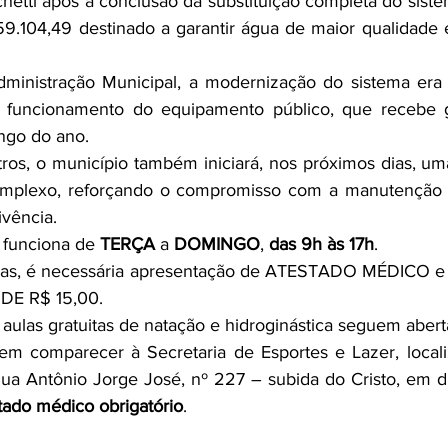
etti após a conclusão da substituição completa do sistem
9.104,49 destinado a garantir água de maior qualidade 
inistração Municipal, a modernização do sistema era n
 funcionamento do equipamento público, que recebe g
ngo do ano.
ltros, o município também iniciará, nos próximos dias, um
omplexo, reforçando o compromisso com a manutenção 
ivência.
 funciona de 
TERÇA
 a 
DOMINGO
, 
das 9h às 17h
.
inas, é necessária apresentação de ATESTADO MÉDICO 
DE R$ 15,00.
 aulas gratuitas de natação e hidroginástica seguem abert
em comparecer à Secretaria de Esportes e Lazer, locali
ua Antônio Jorge José, nº 227 – subida do Cristo, em dia
tado médico obrigatório
.