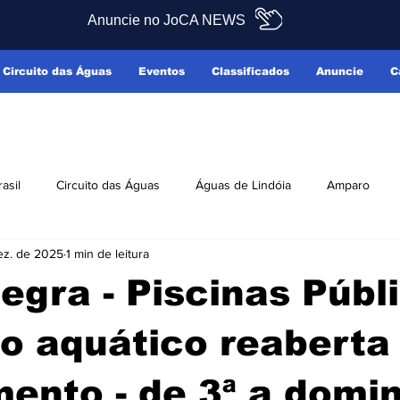
Anuncie no JoCA NEWS
Circuito das Águas
Eventos
Classificados
Anuncie
C
rasil
Circuito das Águas
Águas de Lindóia
Amparo
ez. de 2025
1 min de leitura
Pedreira
Serra Negra
Socorro
Últimas Notícias
egra - Piscinas Públ
ficados
Reclamo Sim
o aquático reaberta
mento - de 3ª a domi