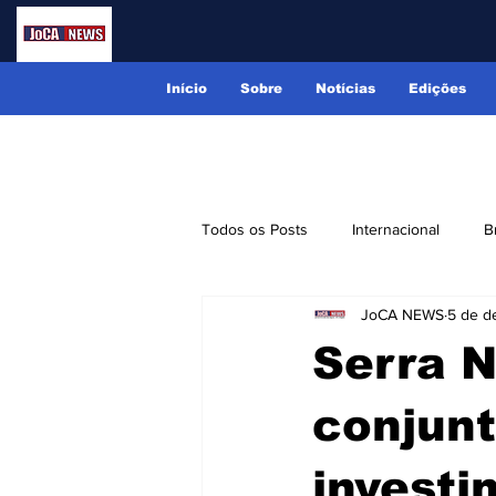
Início
Sobre
Notícias
Edições
Todos os Posts
Internacional
B
JoCA NEWS
5 de d
Lindóia
Monte Alegre do Sul
Serra N
Receitas
Eventos
Classi
conjunt
investi