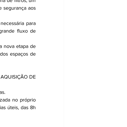
a de filtros, um 
e segurança aos 
ecessária para 
rande fluxo de 
a nova etapa de 
dos espaços de 
e AQUISIÇÃO DE 
as.
zada no próprio 
s úteis, das 8h 