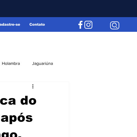
adastre-se
Contato
Holambra
Jaguariúna
Região
Editorial
ica do
 após
ngo,