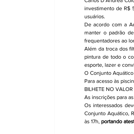
Carlos D’Andrea Colch
investimento de R$ 5
usuários.
De acordo com a Adm
manter o padrão de
frequentadores ao lo
Além da troca dos fi
pintura de todo o c
esporte, lazer e conv
O Conjunto Aquático
Para acesso às pisc
BILHETE NO VALOR 
As inscrições para as
Os interessados dev
Conjunto Aquático, R
às 17h, 
portando ates