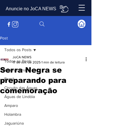
Anuncie no JoCA NEWS
Post
Todos os Posts
JoCA NEWS
Todos os Posts
17 de set. de 2025
1 min de leitura
Serra Negra se
Internacional
preparando para
Brasil
Circuito das Águas
comemoração
Águas de Lindóia
Amparo
Holambra
Jaguariúna