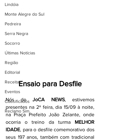
Lindóia
Monte Alegre do Sul
Pedreira
Serra Negra
Socorro
Últimas Notícias
Região
Editorial
Receitas
Ensaio para Desfile
Eventos
Nós do 
JoCA NEWS
, estivemos 
Classificados
presentes na 2ª feira, dia 15/09 à noite, 
Reclamo Sim
na Praça Prefeito João Zelante, onde 
ocorria o treino da turma 
MELHOR 
IDADE
, para o desfile comemorativo dos 
seus 197 anos, também com tradicional 