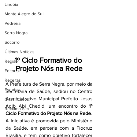
Lindóia
Monte Alegre do Sul
Pedreira
Serra Negra
Socorro
Últimas Notícias
1º Ciclo Formativo do 
Região
Projeto Nós na Rede
Editorial
Receitas
A Prefeitura de Serra Negra, por meio da 
Eventos
Secretaria de Saúde, sediou no Centro 
Administrativo Municipal Prefeito Jesus 
Classificados
Adib Abi Chedid, um encontro do 
1º 
Reclamo Sim
Ciclo Formativo do Projeto Nós na Rede
.
A Iniciativa é promovida pelo Ministério 
da Saúde, em parceria com a Fiocruz 
Brasília, e tem como objetivo fortalecer 