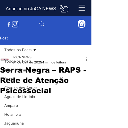
Anuncie no JoCA NEWS
Post
Todos os Posts
JoCA NEWS
Todos os Posts
24 de out. de 2025
1 min de leitura
Serra Negra – RAPS -
Internacional
Rede de Atenção
Brasil
Circuito das Águas
Psicossocial
Águas de Lindóia
Amparo
Holambra
Jaguariúna