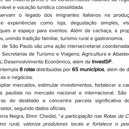
rável e vocação turística consolidada.
servam o legado dos imigrantes italianos na produç
ce experiências como loja, degustação simples, vis
iques e espaço para eventos. Além da cachaça, a prop
s, unindo tradição familiar, turismo rural e gastronomia.
de São Paulo são uma ação intersecretarial coordenada p
 Secretarias de Turismo e Viagens; Agricultura e Abastec
as; Desenvolvimento Econômico, além da 
InvestSP
.
ontempla 
8 rotas
 distribuídas por 
65 municípios
, além de d
icas e negócios.
pliar mercados, estimular investimentos, fortalecer a ca
a paulista no mercado nacional e internacional. São P
iras do destilado e concentra parcela significativa 
setor, segundo dados oficiais.
erra Negra, Elmir Chedid, “
a participação nas Rotas da C
smo rural, valoriza produtores locais e fortalece o po