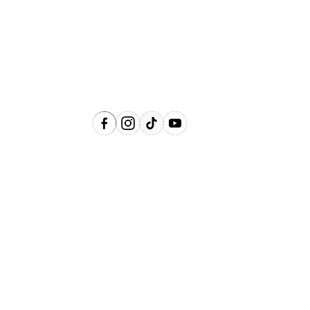
Águas de Lindóia, Amparo, Holambra,
Jaguariúna, Lindóia, Monte Alegre do
Sul, Pedreira, Serra Negra e Socorro e
Região