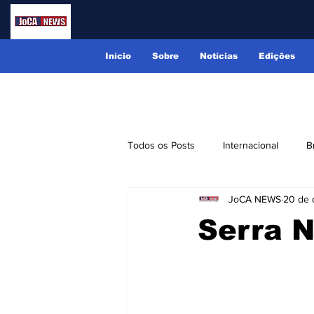
Início
Sobre
Notícias
Edições
Todos os Posts
Internacional
B
JoCA NEWS
20 de 
Lindóia
Monte Alegre do Sul
Serra 
Receitas
Eventos
Classi