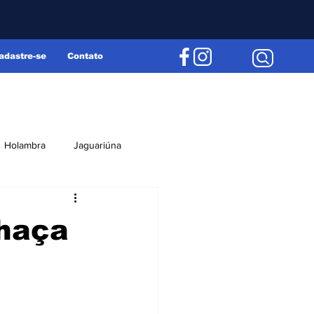
adastre-se
Contato
Holambra
Jaguariúna
Região
Editorial
chaça