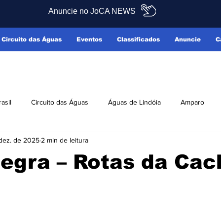
Anuncie no JoCA NEWS
Circuito das Águas
Eventos
Classificados
Anuncie
C
rasil
Circuito das Águas
Águas de Lindóia
Amparo
dez. de 2025
2 min de leitura
Pedreira
Serra Negra
Socorro
Últimas Notícias
Negra – Rotas da Ca
ficados
Reclamo Sim