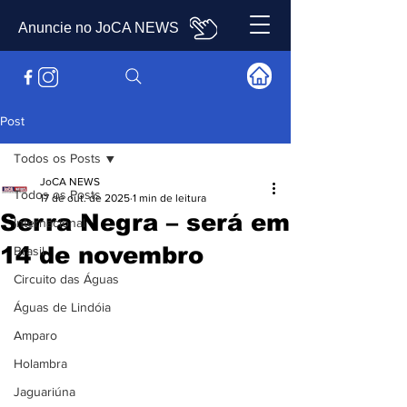
Anuncie no JoCA NEWS
Post
Todos os Posts
JoCA NEWS
Todos os Posts
17 de out. de 2025
1 min de leitura
Serra Negra – será em
Internacional
14 de novembro
Brasil
Circuito das Águas
Águas de Lindóia
Amparo
Holambra
Jaguariúna