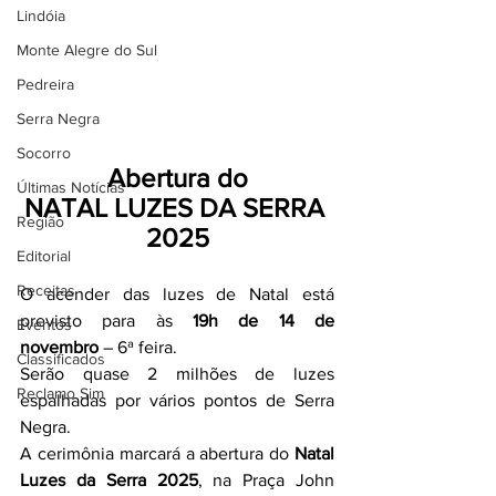
Lindóia
Monte Alegre do Sul
Pedreira
Serra Negra
Socorro
Abertura do
Últimas Notícias
NATAL LUZES DA SERRA 
Região
2025
Editorial
Receitas
O acender das luzes de Natal está 
previsto para às 
19h de 14 de 
Eventos
novembro
 – 6ª feira.
Classificados
Serão quase 2 milhões de luzes 
Reclamo Sim
espalhadas por vários pontos de Serra 
Negra.
A cerimônia marcará a abertura do 
Natal 
Luzes da Serra 2025
, na Praça John 