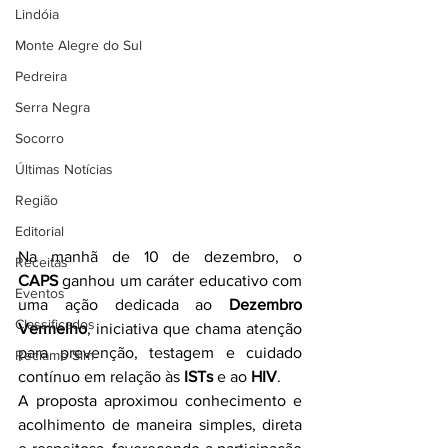
Lindóia
Monte Alegre do Sul
Pedreira
Serra Negra
Socorro
Últimas Notícias
Região
Editorial
Na manhã de 10 de dezembro, o 
Receitas
CAPS
 ganhou um caráter educativo com 
Eventos
uma ação dedicada ao 
Dezembro 
Classificados
Vermelho
, iniciativa que chama atenção 
para prevenção, testagem e cuidado 
Reclamo Sim
contínuo em relação às 
ISTs
 e ao 
HIV
.
A proposta aproximou conhecimento e 
acolhimento de maneira simples, direta 