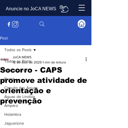
Anuncie no JoCA NEWS
Post
Todos os Posts
JoCA NEWS
Todos os Posts
12 de dez. de 2025
1 min de leitura
Socorro - CAPS
Internacional
promove atividade de
Brasil
Circuito das Águas
orientação e
Águas de Lindóia
prevenção
Amparo
Holambra
Jaguariúna