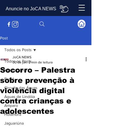
Anuncie no JoCA NEWS
Post
Todos os Posts
JoCA NEWS
Todos os Posts
30 de jan.
2 min de leitura
Socorro – Palestra
Internacional
sobre prevenção à
Brasil
Circuito das Águas
violência digital
Águas de Lindóia
contra crianças e
Amparo
adolescentes
Holambra
Jaguariúna