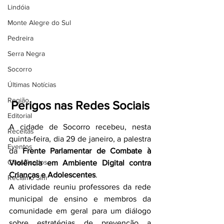
Lindóia
Monte Alegre do Sul
Pedreira
Serra Negra
Socorro
Últimas Notícias
Região
Perigos nas Redes Sociais
Editorial
A cidade de Socorro recebeu, nesta 
Receitas
quinta-feira, dia 29 de janeiro, a palestra 
Eventos
da 
Frente Parlamentar de Combate à 
Classificados
Violência
em Ambiente Digital contra 
Crianças e Adolescentes
.
Reclamo Sim
A atividade reuniu professores da rede 
municipal de ensino e membros da 
comunidade em geral para um diálogo 
sobre estratégias de prevenção a 