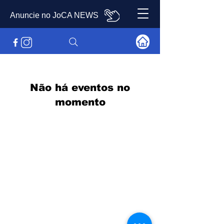
Anuncie no JoCA NEWS
Não há eventos no
momento
Abrangência
Águas de Lindóia, Amparo, Holambra,
Jaguariúna, Lindóia, Monte Alegre do Sul,
Pedreira, Serra Negra e Socorro e Região
Acesso Rápido