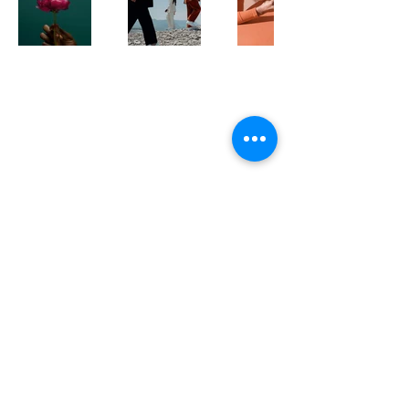
Abrangência
Águas de Lindóia, Amparo, Holambra,
Jaguariúna, Lindóia, Monte Alegre do Sul,
Pedreira, Serra Negra e Socorro e Região
Acesso Rápido
Contatos
JoCA NEWS
Jornal Circuito das Águas - SP e Região
✉️
contato@jocanews.com.br
📞
+55 19 9.7119-7402
© 2025 por JoCA NEWS. Criado por
Carlos
Torres - O Consultor