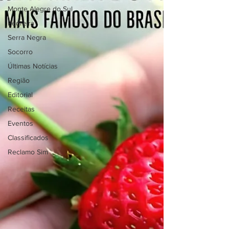
Monte Alegre do Sul
Pedreira
Serra Negra
Socorro
Últimas Notícias
Região
Editorial
Receitas
Eventos
Classificados
Reclamo Sim