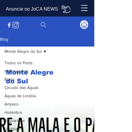
Anuncie no JoCA NEWS
Blog
Monte Alegre do Sul
Todos os Posts
Internacional
Monte Alegre
Brasil
do Sul
Circuito das Águas
Águas de Lindóia
Amparo
Holambra
Jaguariúna
Lindóia