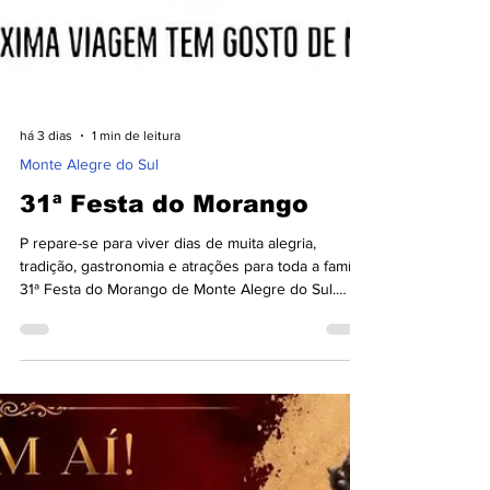
há 3 dias
1 min de leitura
Monte Alegre do Sul
31ª Festa do Morango
P repare-se para viver dias de muita alegria,
tradição, gastronomia e atrações para toda a família,
31ª Festa do Morango de Monte Alegre do Sul.
Anote na agenda: 22, 23, 28, 29 e 30 de agosto
04, 05, 06 e 07 de setembro Em breve,
divulgaremos a programação completa, com shows,
atrações culturais, gastronomia típica, exposição e
venda de morangos e muito mais. Reserve essas
datas e venha celebrar uma das festas mais
tradicionais da região. Você é nosso convidado.