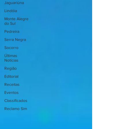
Jaguariúna
Lindóia
Monte Alegre
do Sul
Pedreira
Serra Negra
Socorro
Últimas
Notícias
Região
Editorial
Receitas
Eventos
Classificados
Reclamo Sim