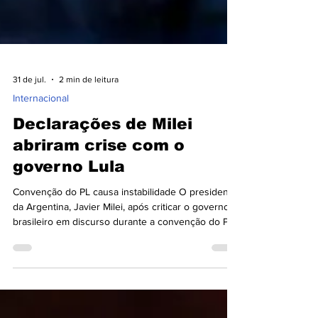
31 de jul.
2 min de leitura
Internacional
Declarações de Milei
abriram crise com o
governo Lula
Convenção do PL causa instabilidade O presidente
da Argentina, Javier Milei, após criticar o governo
brasileiro em discurso durante a convenção do PL
em São Paulo no final de semana passado, voltou a
fazer ofensas ao presidente Luiz Inácio Lula da
Silva e acusou o Brasil de liderar uma "campanha
anti-Argentina" durante a Copa do Mundo, sem
apresentar provas. O Ministério das Relações