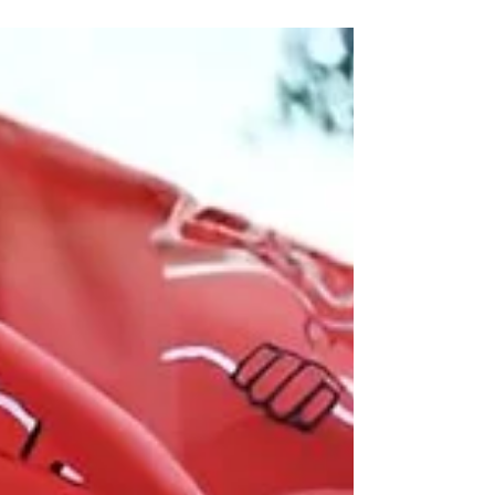
país para impedir que a OPOSIÇÃO chegue ao
poder, opositores do governo Lula do PT
resgataram um vídeo gravado em 2021 no qual o
petista questionou a reeleição do mandatário
nicaraguense. Na entrevista realizada pelo jornal
espanhol “El País” em novembro de 2021, Lula
disse ser favorável à alternância de mandato e
contra a candid