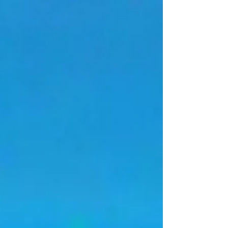
(chá) de molho de tomate, 200 g de queijo
muçarela ralado, Sal a gosto, Pimenta-do-reino a
gosto, Cheiro-verde picado. Modo de Preparar 1.
Cozinhe as batatas até ficarem bem macias. Escorra