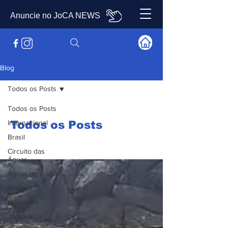
Anuncie no JoCA NEWS
Blog
Todos os Posts
Todos os Posts
Internacional
Todos os Posts
Brasil
Circuito das
Águas
Águas de Lindóia
Amparo
Holambra
Jaguariúna