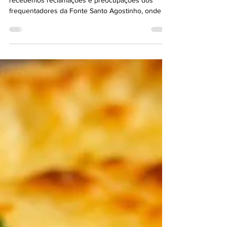
Em plenas férias de julho, grande fluxo de turistas,
recebemos reclamações e preocupações dos
frequentadores da Fonte Santo Agostinho, onde no
PARQUINHO, está simplesmente abandonado,
brinquedo para crianças com PCD interditados por
falta de manutenção e o balanço com parafusos
prestes a quebrar pelo desgaste, madeiras
apodrecendo, tudo pondo em risco a saúde e
segurança das crianças. Pedimos urgentes
providências, reposição da areia e proibição de
animais naquele espaço.