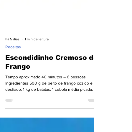
há 5 dias
1 min de leitura
Receitas
Escondidinho Cremoso de
Frango
Tempo aproximado 40 minutos – 6 pessoas
Ingredientes 500 g de peito de frango cozido e
desfiado, 1 kg de batatas, 1 cebola média picada, 2
dentes de alho picados, 2 colheres (sopa) de óleo,
2 colheres (sopa) de manteiga, 1/2 xícara (chá) de
leite, 1/2 copo de requeijão cremoso, 1/2 xícara