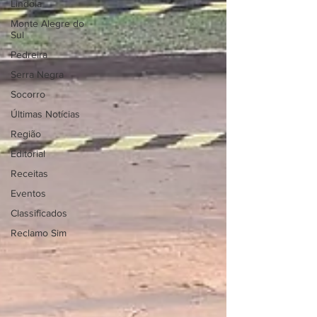
Lindóia
Monte Alegre do
Sul
Pedreira
Serra Negra
Socorro
Últimas Notícias
Região
Editorial
Receitas
Eventos
Classificados
Reclamo Sim