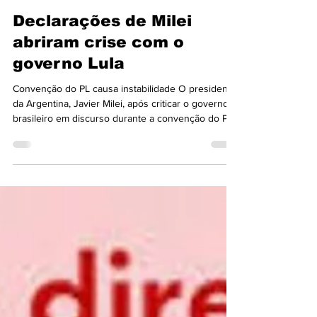
há 6 dias
2 min de leitura
Internacional
Declarações de Milei
abriram crise com o
governo Lula
Convenção do PL causa instabilidade O presidente
da Argentina, Javier Milei, após criticar o governo
brasileiro em discurso durante a convenção do PL
em São Paulo no final de semana passado, voltou a
fazer ofensas ao presidente Luiz Inácio Lula da
Silva e acusou o Brasil de liderar uma "campanha
anti-Argentina" durante a Copa do Mundo, sem
apresentar provas. O Ministério das Relações
Exteriores convocou o embaixador da Argentina no
Brasil, Daniel Raimondi, para “transmitir a