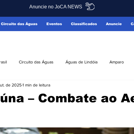
Anuncie no JoCA NEWS
Circuito das Águas
Eventos
Classificados
Anuncie
C
rasil
Circuito das Águas
Águas de Lindóia
Amparo
out. de 2025
1 min de leitura
Pedreira
Serra Negra
Socorro
Últimas Notícias
iúna – Combate ao A
ficados
Reclamo Sim