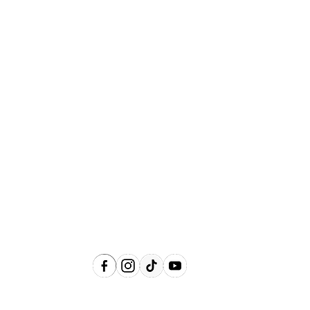
Abrangência
Águas de Lindóia, Amparo, Holambra,
Jaguariúna, Lindóia, Monte Alegre do
Sul, Pedreira, Serra Negra e Socorro e
Região