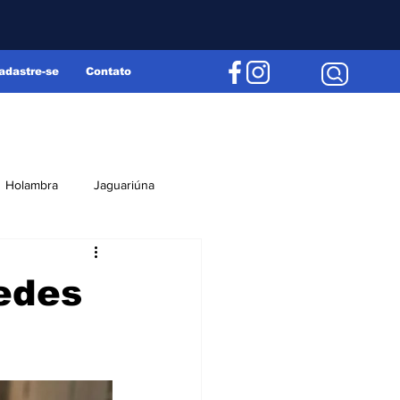
adastre-se
Contato
Holambra
Jaguariúna
Região
Editorial
edes