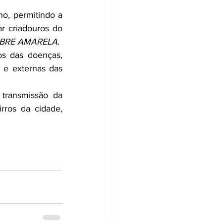
o, permitindo a 
r criadouros do 
EBRE AMARELA
.
s das doenças, 
 e externas das 
transmissão da 
ros da cidade, 