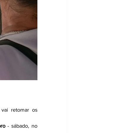
A Prefeitura de Jaguariúna, por meio da Secretaria Municipal de Saúde, vai retomar os 
bro
 - sábado, no 