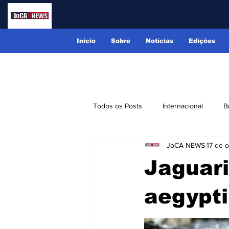
Início
Sobre
Notícias
Edições
Todos os Posts
Internacional
B
JoCA NEWS
17 de 
Lindóia
Monte Alegre do Sul
Jaguar
Receitas
Eventos
Classi
aegypti