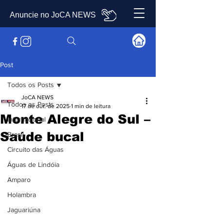
Anuncie no JoCA NEWS
Post
Todos os Posts
JoCA NEWS
Todos os Posts
17 de out. de 2025
1 min de leitura
Monte Alegre do Sul –
Internacional
Saúde bucal
Brasil
Circuito das Águas
Águas de Lindóia
Amparo
Holambra
Jaguariúna