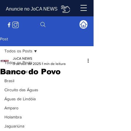
Anuncie no JoCA NEWS
Post
Todos os Posts
JoCA NEWS
Todos os Posts
3 de out. de 2025
1 min de leitura
Banco do Povo
Internacional
Brasil
Circuito das Águas
Águas de Lindóia
Amparo
Holambra
Jaguariúna