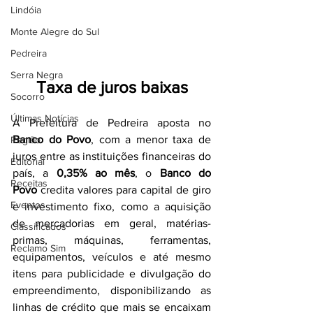
Lindóia
Monte Alegre do Sul
Pedreira
Serra Negra
Taxa de juros baixas
Socorro
Últimas Notícias
A Prefeitura de Pedreira aposta no 
Banco do Povo
, com a menor taxa de 
Região
juros entre as instituições financeiras do 
Editorial
país, a 
0,35% ao mês
, o 
Banco do 
Receitas
Povo
 credita valores para capital de giro 
Eventos
e investimento fixo, como a aquisição 
de mercadorias em geral, matérias-
Classificados
primas, máquinas, ferramentas, 
Reclamo Sim
equipamentos, veículos e até mesmo 
itens para publicidade e divulgação do 
empreendimento, disponibilizando as 
linhas de crédito que mais se encaixam 